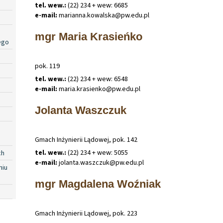
tel. wew.:
(22) 234 + wew: 6685
e-mail:
marianna
.
kowalska@pw
.
edu
.
pl
mgr Maria Krasieńko
ego
pok. 119
tel. wew.:
(22) 234 + wew: 6548
e-mail:
maria
.
krasienko@pw
.
edu
.
pl
Jolanta Waszczuk
Gmach Inżynierii Lądowej, pok. 142
tel. wew.:
(22) 234 + wew: 5055
ch
e-mail:
jolanta
.
waszczuk@pw
.
edu
.
pl
niu
mgr Magdalena Woźniak
Gmach Inżynierii Lądowej, pok. 223