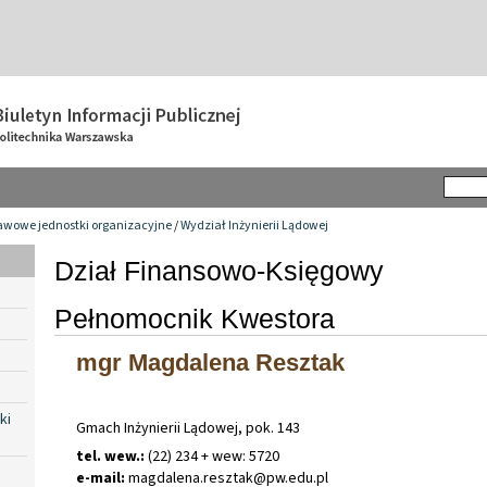
awowe jednostki organizacyjne
/
Wydział Inżynierii Lądowej
Dział Finansowo-Księgowy
Pełnomocnik Kwestora
mgr Magdalena Resztak
ki
Gmach Inżynierii Lądowej, pok. 143
tel. wew.:
(22) 234 + wew: 5720
e-mail:
magdalena
.
resztak@pw
.
edu
.
pl