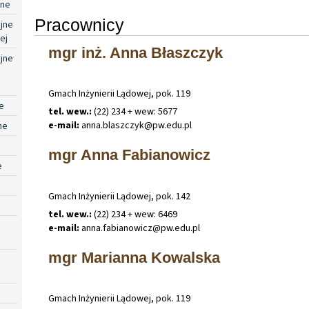
jne
Pracownicy
jne
ej
mgr inż. Anna Błaszczyk
jne
Gmach Inżynierii Lądowej, pok. 119
e
tel. wew.:
(22) 234 + wew: 5677
e-mail:
anna
.
blaszczyk@pw
.
edu
.
pl
ne
mgr Anna Fabianowicz
e
Gmach Inżynierii Lądowej, pok. 142
tel. wew.:
(22) 234 + wew: 6469
e-mail:
anna
.
fabianowicz@pw
.
edu
.
pl
mgr Marianna Kowalska
Gmach Inżynierii Lądowej, pok. 119