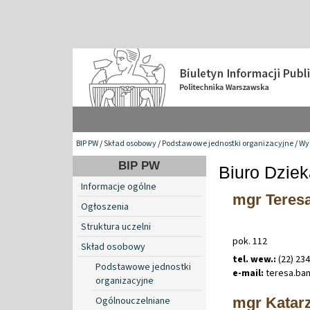
BIP PW
/
Skład osobowy
/
Podstawowe jednostki organizacyjne
/
Wyd
BIP PW
Biuro Dzie
Informacje ogólne
mgr Teres
Ogłoszenia
Struktura uczelni
pok. 112
Skład osobowy
tel. wew.:
(22) 234
Podstawowe jednostki
e-mail:
teresa
.
ba
organizacyjne
mgr Katar
Ogólnouczelniane