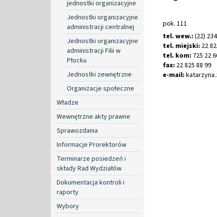
jednostki organizacyjne
Jednostki organizacyjne
pok. 111
administracji centralnej
tel. wew.:
(22) 23
Jednostki organizacyjne
tel. miejski:
22 82
administracji Filii w
tel. kom:
725 22 6
Płocku
fax:
22 825 88 99
Jednostki zewnętrzne
e-mail:
katarzyna
.
Organizacje społeczne
Władze
Wewnętrzne akty prawne
Sprawozdania
Informacje Prorektorów
Terminarze posiedzeń i
składy Rad Wydziałów
Dokumentacja kontroli i
raporty
Wybory