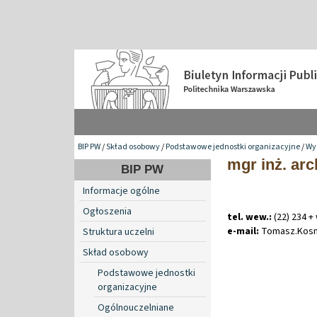
BIP PW
/
Skład osobowy
/
Podstawowe jednostki organizacyjne
/
Wy
mgr inż. ar
BIP PW
Informacje ogólne
Ogłoszenia
tel. wew.:
(22) 234 +
e-mail:
Tomasz
.
Kos
Struktura uczelni
Skład osobowy
Podstawowe jednostki
organizacyjne
Ogólnouczelniane