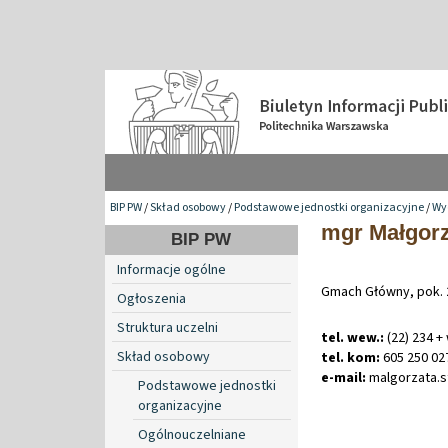
BIP PW
/
Skład osobowy
/
Podstawowe jednostki organizacyjne
/
Wy
mgr Małgorz
BIP PW
Informacje ogólne
Gmach Główny, pok.
Ogłoszenia
Struktura uczelni
tel. wew.:
(22) 234 +
Skład osobowy
tel. kom:
605 250 02
e-mail:
malgorzata
.
s
Podstawowe jednostki
organizacyjne
Ogólnouczelniane