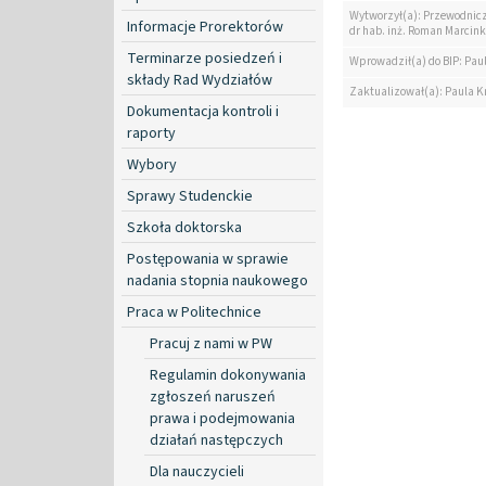
Wytworzył(a): Przewodnicz
Informacje Prorektorów
dr hab. inż. Roman Marcink
Terminarze posiedzeń i
Wprowadził(a) do BIP: Pau
składy Rad Wydziałów
Zaktualizował(a): Paula K
Dokumentacja kontroli i
raporty
Wybory
Sprawy Studenckie
Szkoła doktorska
Postępowania w sprawie
nadania stopnia naukowego
Praca w Politechnice
Pracuj z nami w PW
Regulamin dokonywania
zgłoszeń naruszeń
prawa i podejmowania
działań następczych
Dla nauczycieli