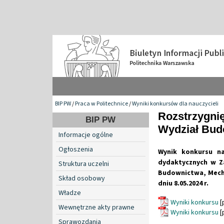
BIP PW
/
Praca w Politechnice
/
Wyniki konkursów dla nauczycieli
Rozstrzygnię
BIP PW
Wydział Bud
Informacje ogólne
Ogłoszenia
Wynik konkursu n
dydaktycznych w Za
Struktura uczelni
Budownictwa, Mecha
Skład osobowy
dniu 8.05.2024 r.
Władze
Wyniki konkursu
[
Wewnętrzne akty prawne
Wyniki konkursu
[
Sprawozdania