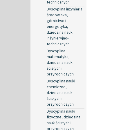
technicznych
Dyscyplina inżynieria
środowiska,
górnictwo i
energetyka,
dziedzina nauk
inżynieryjno-
technicznych
Dyscyplina
matematyka,
dziedzina nauk
ścisłych i
przyrodniczych
Dyscyplina nauki
chemiczne,
dziedzina nauk
ścisłych i
przyrodniczych
Dyscyplina nauki
fizyczne, dziedzina
nauk ścisłych i
przyrodniczych