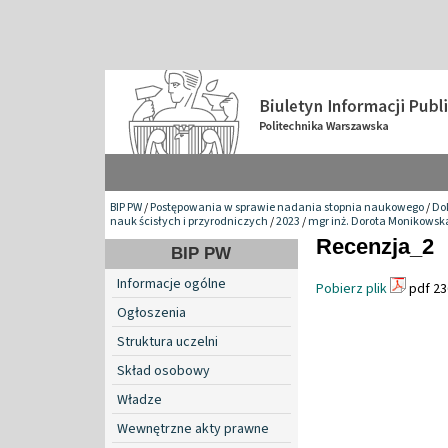
BIP PW
/
Postępowania w sprawie nadania stopnia naukowego
/
Do
nauk ścisłych i przyrodniczych
/
2023
/
mgr inż. Dorota Monikowsk
Recenzja_2
BIP PW
Informacje ogólne
Pobierz plik
pdf 23
Ogłoszenia
Struktura uczelni
Skład osobowy
Władze
Wewnętrzne akty prawne