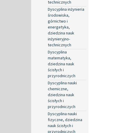
technicznych
Dyscyplina inżynieria
środowiska,
górnictwo i
energetyka,
dziedzina nauk
inżynieryjno-
technicznych
Dyscyplina
matematyka,
dziedzina nauk
ścisłych i
przyrodniczych
Dyscyplina nauki
chemiczne,
dziedzina nauk
ścisłych i
przyrodniczych
Dyscyplina nauki
fizyczne, dziedzina
nauk ścisłych i
przyrodniczych