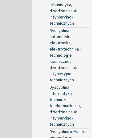
urbanistyka,
dziedzina nauk
inżynieryjno-
technicznych
Dyscyplina
automatyka,
elektronika,
elektrotechnika i
technologie
kosmiczne,
dziedzina nauk
inżynieryjno-
technicznych
Dyscyplina
informatyka
techniczna i
telekomunikacja,
dziedzina nauk
inżynieryjno-
technicznych
Dyscyplina inżynieria
biomedyczna,