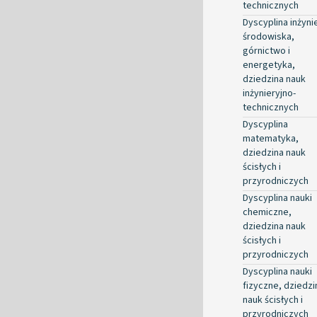
technicznych
Dyscyplina inżyni
środowiska,
górnictwo i
energetyka,
dziedzina nauk
inżynieryjno-
technicznych
Dyscyplina
matematyka,
dziedzina nauk
ścisłych i
przyrodniczych
Dyscyplina nauki
chemiczne,
dziedzina nauk
ścisłych i
przyrodniczych
Dyscyplina nauki
fizyczne, dziedzi
nauk ścisłych i
przyrodniczych