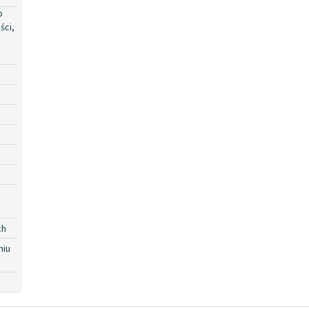
o
ści,
ch
niu