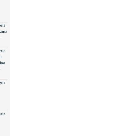
eria
zina
-
eria
 i
ina
-
eria
eria