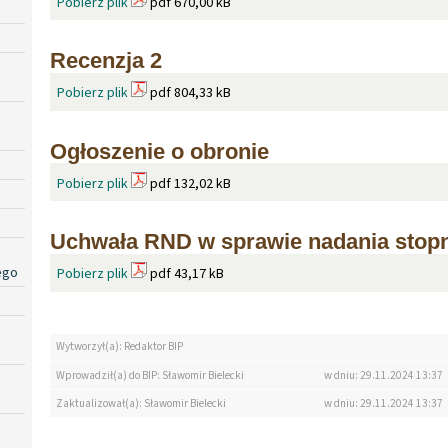
Pobierz plik
pdf 670,00 kB
Recenzja 2
Pobierz plik
pdf 804,33 kB
Ogłoszenie o obronie
Pobierz plik
pdf 132,02 kB
Uchwała RND w sprawie nadania stop
ego
Pobierz plik
pdf 43,17 kB
Wytworzył(a): Redaktor BIP
Wprowadził(a) do BIP: Sławomir Bielecki
w dniu: 29.11.2024 13:37
Zaktualizował(a): Sławomir Bielecki
w dniu: 29.11.2024 13:37