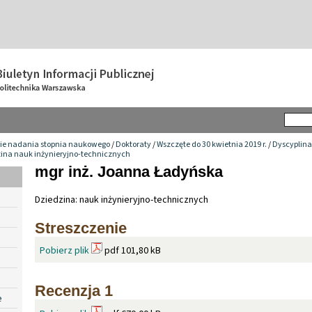
ie nadania stopnia naukowego
/
Doktoraty
/
Wszczęte do 30 kwietnia 2019 r.
/
Dyscyplina
zina nauk inżynieryjno-technicznych
mgr inż. Joanna Ładyńska
Dziedzina: nauk inżynieryjno-technicznych
Streszczenie
Pobierz plik
pdf 101,80 kB
Recenzja 1
e