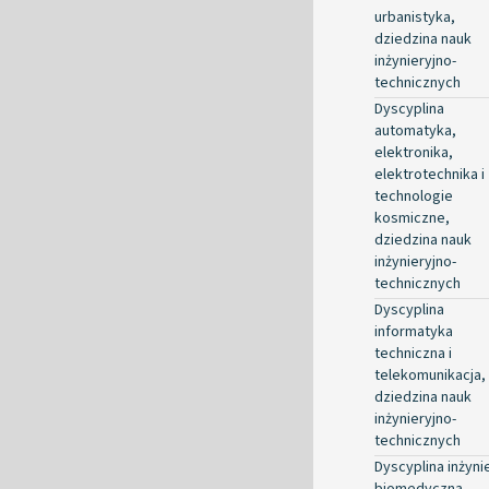
urbanistyka,
dziedzina nauk
inżynieryjno-
technicznych
Dyscyplina
automatyka,
elektronika,
elektrotechnika i
technologie
kosmiczne,
dziedzina nauk
inżynieryjno-
technicznych
Dyscyplina
informatyka
techniczna i
telekomunikacja,
dziedzina nauk
inżynieryjno-
technicznych
Dyscyplina inżyni
biomedyczna,