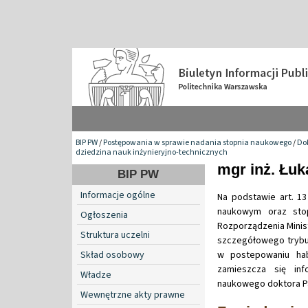
BIP PW
/
Postępowania w sprawie nadania stopnia naukowego
/
Do
dziedzina nauk inżynieryjno-technicznych
mgr inż. Łuk
BIP PW
Informacje ogólne
Na podstawie art. 13
naukowym oraz stop
Ogłoszenia
Rozporządzenia Minist
Struktura uczelni
szczegółowego trybu
Skład osobowy
w postepowaniu hab
zamieszcza się in
Władze
naukowego doktora Pa
Wewnętrzne akty prawne