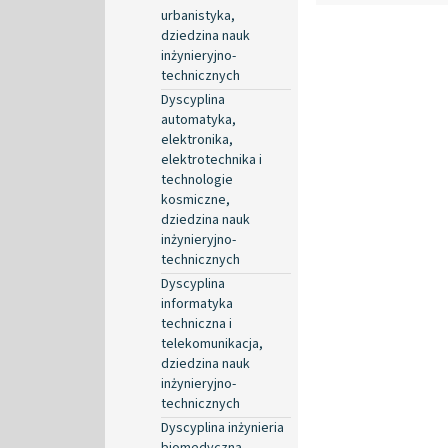
urbanistyka,
dziedzina nauk
inżynieryjno-
technicznych
Dyscyplina
automatyka,
elektronika,
elektrotechnika i
technologie
kosmiczne,
dziedzina nauk
inżynieryjno-
technicznych
Dyscyplina
informatyka
techniczna i
telekomunikacja,
dziedzina nauk
inżynieryjno-
technicznych
Dyscyplina inżynieria
biomedyczna,