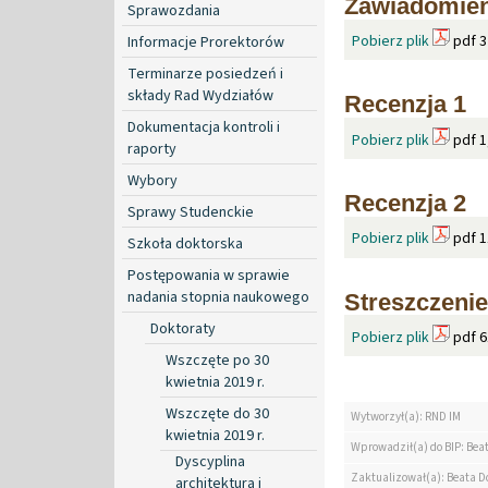
Zawiadomien
Sprawozdania
Pobierz plik
pdf 3
Informacje Prorektorów
Terminarze posiedzeń i
składy Rad Wydziałów
Recenzja 1
Dokumentacja kontroli i
Pobierz plik
pdf 1
raporty
Wybory
Recenzja 2
Sprawy Studenckie
Pobierz plik
pdf 1
Szkoła doktorska
Postępowania w sprawie
nadania stopnia naukowego
Streszczenie
Doktoraty
Pobierz plik
pdf 6
Wszczęte po 30
kwietnia 2019 r.
Wszczęte do 30
Wytworzył(a): RND IM
kwietnia 2019 r.
Wprowadził(a) do BIP: Bea
Dyscyplina
Zaktualizował(a): Beata D
architektura i