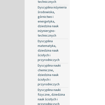
technicznych
Dyscyplina inżynieria
środowiska,
górnictwo i
energetyka,
dziedzina nauk
inżynieryjno-
technicznych
Dyscyplina
matematyka,
dziedzina nauk
ścisłych i
przyrodniczych
Dyscyplina nauki
chemiczne,
dziedzina nauk
ścisłych i
przyrodniczych
Dyscyplina nauki
fizyczne, dziedzina
nauk ścisłych i
przyrodniczych