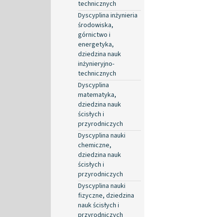
technicznych
Dyscyplina inżynieria
środowiska,
górnictwo i
energetyka,
dziedzina nauk
inżynieryjno-
technicznych
Dyscyplina
matematyka,
dziedzina nauk
ścisłych i
przyrodniczych
Dyscyplina nauki
chemiczne,
dziedzina nauk
ścisłych i
przyrodniczych
Dyscyplina nauki
fizyczne, dziedzina
nauk ścisłych i
przyrodniczych