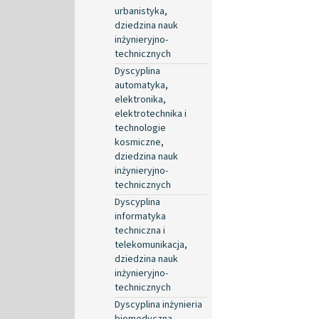
urbanistyka,
dziedzina nauk
inżynieryjno-
technicznych
Dyscyplina
automatyka,
elektronika,
elektrotechnika i
technologie
kosmiczne,
dziedzina nauk
inżynieryjno-
technicznych
Dyscyplina
informatyka
techniczna i
telekomunikacja,
dziedzina nauk
inżynieryjno-
technicznych
Dyscyplina inżynieria
biomedyczna,