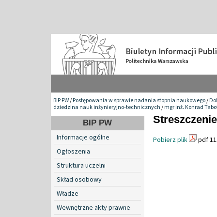
BIP PW
/
Postępowania w sprawie nadania stopnia naukowego
/
Do
dziedzina nauk inżynieryjno-technicznych
/
mgr inż. Konrad Tabo
Streszczenie
BIP PW
Informacje ogólne
Pobierz plik
pdf 11
Ogłoszenia
Struktura uczelni
Skład osobowy
Władze
Wewnętrzne akty prawne