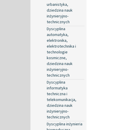
urbanistyka,
dziedzina nauk
inżynieryjno-
technicznych
Dyscyplina
automatyka,
elektronika,
elektrotechnika i
technologie
kosmiczne,
dziedzina nauk
inżynieryjno-
technicznych
Dyscyplina
informatyka
techniczna i
telekomunikacja,
dziedzina nauk
inżynieryjno-
technicznych
Dyscyplina inżynieria
biomedyczna,