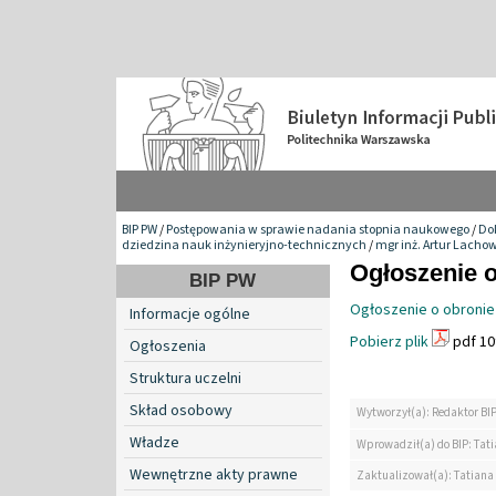
BIP PW
/
Postępowania w sprawie nadania stopnia naukowego
/
Do
dziedzina nauk inżynieryjno-technicznych
/
mgr inż. Artur Lacho
Ogłoszenie o
BIP PW
Ogłoszenie o obronie
Informacje ogólne
Pobierz plik
pdf 10
Ogłoszenia
Struktura uczelni
Skład osobowy
Wytworzył(a): Redaktor BI
Władze
Wprowadził(a) do BIP: Tat
Wewnętrzne akty prawne
Zaktualizował(a): Tatiana