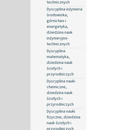
technicznych
Dyscyplina inżynieria
środowiska,
górnictwo i
energetyka,
dziedzina nauk
inżynieryjno-
technicznych
Dyscyplina
matematyka,
dziedzina nauk
ścisłych i
przyrodniczych
Dyscyplina nauki
chemiczne,
dziedzina nauk
ścisłych i
przyrodniczych
Dyscyplina nauki
fizyczne, dziedzina
nauk ścisłych i
przyrodniczych