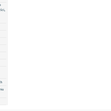
o
ści,
ch
niu