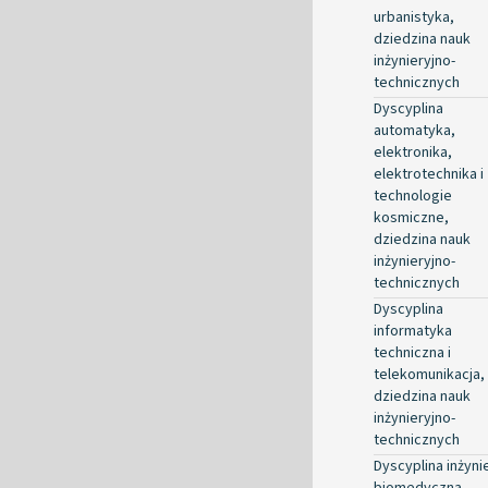
urbanistyka,
dziedzina nauk
inżynieryjno-
technicznych
Dyscyplina
automatyka,
elektronika,
elektrotechnika i
technologie
kosmiczne,
dziedzina nauk
inżynieryjno-
technicznych
Dyscyplina
informatyka
techniczna i
telekomunikacja,
dziedzina nauk
inżynieryjno-
technicznych
Dyscyplina inżyni
biomedyczna,