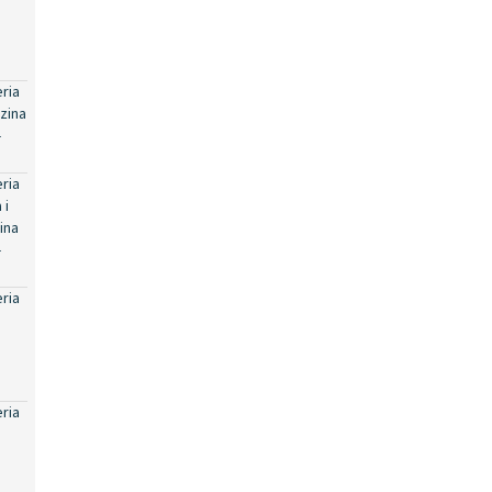
eria
zina
-
eria
 i
ina
-
eria
eria