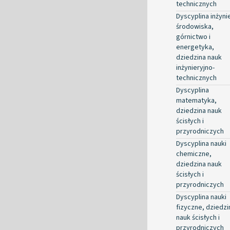
technicznych
Dyscyplina inżyni
środowiska,
górnictwo i
energetyka,
dziedzina nauk
inżynieryjno-
technicznych
Dyscyplina
matematyka,
dziedzina nauk
ścisłych i
przyrodniczych
Dyscyplina nauki
chemiczne,
dziedzina nauk
ścisłych i
przyrodniczych
Dyscyplina nauki
fizyczne, dziedzi
nauk ścisłych i
przyrodniczych