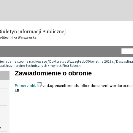
ie nadania stopnia naukowego
/
Doktoraty
/
Wszczęte do 30 kwietnia 2019 r.
/
Dyscyplina
auk inżynieryjno-technicznych
/
mgr inż. Piotr Sobecki
Zawiadomienie o obronie
Pobierz plik
vnd.openxmlformats-officedocument.wordprocess
kB
e