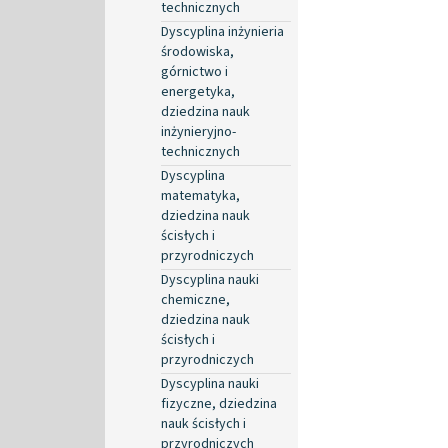
technicznych
Dyscyplina inżynieria
środowiska,
górnictwo i
energetyka,
dziedzina nauk
inżynieryjno-
technicznych
Dyscyplina
matematyka,
dziedzina nauk
ścisłych i
przyrodniczych
Dyscyplina nauki
chemiczne,
dziedzina nauk
ścisłych i
przyrodniczych
Dyscyplina nauki
fizyczne, dziedzina
nauk ścisłych i
przyrodniczych