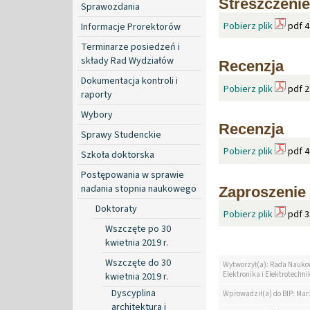
Streszczenie
Sprawozdania
Pobierz plik
pdf 4
Informacje Prorektorów
Terminarze posiedzeń i
składy Rad Wydziałów
Recenzja
Dokumentacja kontroli i
Pobierz plik
pdf 2
raporty
Wybory
Recenzja
Sprawy Studenckie
Pobierz plik
pdf 4
Szkoła doktorska
Postępowania w sprawie
nadania stopnia naukowego
Zaproszenie
Doktoraty
Pobierz plik
pdf 3
Wszczęte po 30
kwietnia 2019 r.
Wszczęte do 30
Wytworzył(a): Rada Nauko
Elektronika i Elektrotechni
kwietnia 2019 r.
Dyscyplina
Wprowadził(a) do BIP: Ma
architektura i