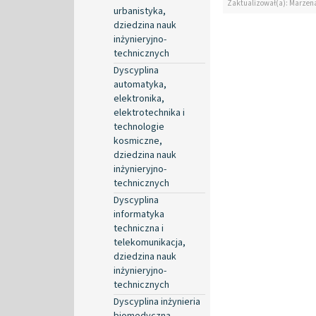
Zaktualizował(a): Marzen
urbanistyka,
dziedzina nauk
inżynieryjno-
technicznych
Dyscyplina
automatyka,
elektronika,
elektrotechnika i
technologie
kosmiczne,
dziedzina nauk
inżynieryjno-
technicznych
Dyscyplina
informatyka
techniczna i
telekomunikacja,
dziedzina nauk
inżynieryjno-
technicznych
Dyscyplina inżynieria
biomedyczna,