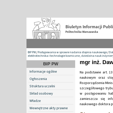
BIP PW
/
Postępowania w sprawie nadania stopnia naukowego
/
Do
elektrotechnika i technologie kosmiczne, dziedzina nauk inżynie
mgr inż. Da
BIP PW
Informacje ogólne
Na podstawie art. 13
naukowym oraz stop
Ogłoszenia
Rozporządzenia Minist
Struktura uczelni
szczegółowego trybu
Skład osobowy
w postępowaniu hab
zamieszcza się in
Władze
naukowego doktora pa
Wewnętrzne akty prawne