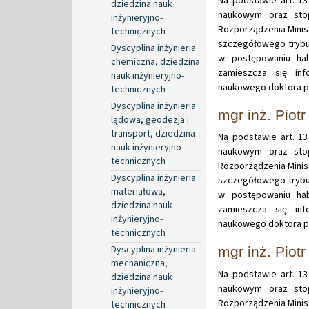
Na podstawie art. 13
dziedzina nauk
naukowym oraz stop
inżynieryjno-
Rozporządzenia Minist
technicznych
szczegółowego trybu
Dyscyplina inżynieria
w postępowaniu hab
chemiczna, dziedzina
zamieszcza się in
nauk inżynieryjno-
naukowego doktora pa
technicznych
Dyscyplina inżynieria
mgr inż. Piotr
lądowa, geodezja i
transport, dziedzina
Na podstawie art. 13
nauk inżynieryjno-
naukowym oraz stop
technicznych
Rozporządzenia Minist
Dyscyplina inżynieria
szczegółowego trybu
materiałowa,
w postępowaniu hab
dziedzina nauk
zamieszcza się in
inżynieryjno-
naukowego doktora pan
technicznych
Dyscyplina inżynieria
mgr inż. Piotr
mechaniczna,
Na podstawie art. 13
dziedzina nauk
naukowym oraz stop
inżynieryjno-
Rozporządzenia Minist
technicznych