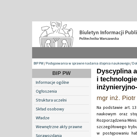
BIP PW
/
Postępowania w sprawie nadania stopnia naukowego
/
Do
Dyscyplina a
BIP PW
i technologi
Informacje ogólne
inżynieryjno
Ogłoszenia
mgr inż. Piotr
Struktura uczelni
Na podstawie art. 13
Skład osobowy
naukowym oraz stop
Władze
Rozporządzenia Minist
Wewnętrzne akty prawne
szczegółowego trybu
w postępowaniu hab
Sprawozdania