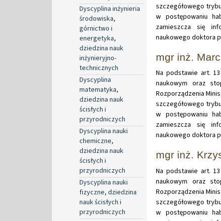
szczegółowego trybu
Dyscyplina inżynieria
w postępowaniu hab
środowiska,
zamieszcza się in
górnictwo i
naukowego doktora pa
energetyka,
dziedzina nauk
mgr inż. Marc
inżynieryjno-
technicznych
Na podstawie art. 13
Dyscyplina
naukowym oraz stop
matematyka,
Rozporządzenia Minist
dziedzina nauk
szczegółowego trybu
ścisłych i
w postępowaniu hab
przyrodniczych
zamieszcza się in
Dyscyplina nauki
naukowego doktora pa
chemiczne,
dziedzina nauk
mgr inż. Krzy
ścisłych i
przyrodniczych
Na podstawie art. 13
naukowym oraz stop
Dyscyplina nauki
Rozporządzenia Minist
fizyczne, dziedzina
nauk ścisłych i
szczegółowego trybu
przyrodniczych
w postępowaniu hab