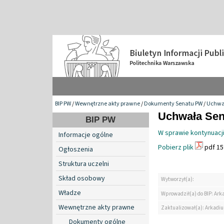
BIP PW
/
Wewnętrzne akty prawne
/
Dokumenty Senatu PW
/
Uchwa
Uchwała Sena
BIP PW
W sprawie kontynuacj
Informacje ogólne
Pobierz plik
pdf 15
Ogłoszenia
Struktura uczelni
Skład osobowy
Wytworzył(a):
Władze
Wprowadził(a) do BIP: Ark
Wewnętrzne akty prawne
Zaktualizował(a): Arkadiu
Dokumenty ogólne