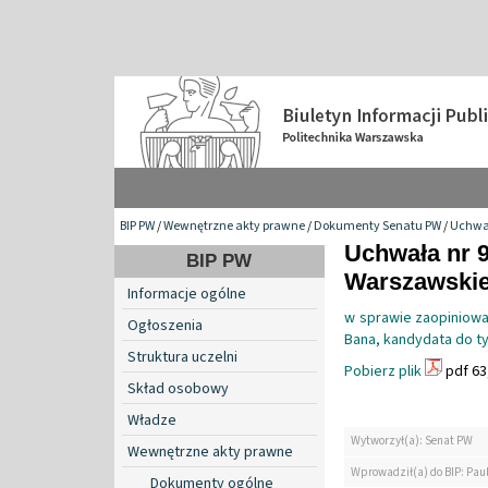
BIP PW
/
Wewnętrzne akty prawne
/
Dokumenty Senatu PW
/
Uchwa
Uchwała nr 9
BIP PW
Warszawskiej
Informacje ogólne
w sprawie zaopiniowa
Ogłoszenia
Bana, kandydata do ty
Struktura uczelni
Pobierz plik
pdf 63
Skład osobowy
Władze
Wytworzył(a): Senat PW
Wewnętrzne akty prawne
Wprowadził(a) do BIP: Pau
Dokumenty ogólne