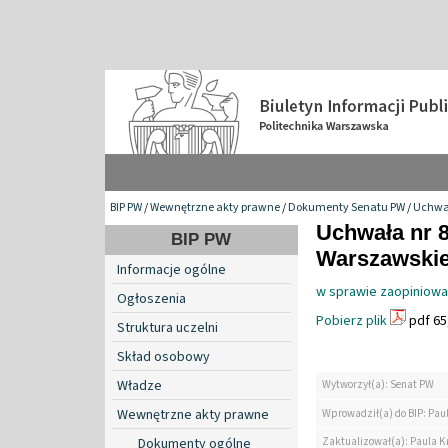
BIP PW
/
Wewnętrzne akty prawne
/
Dokumenty Senatu PW
/
Uchwa
Uchwała nr 8
BIP PW
Warszawskiej
Informacje ogólne
w sprawie zaopiniowan
Ogłoszenia
Pobierz plik
pdf 65
Struktura uczelni
Skład osobowy
Władze
Wytworzył(a): Senat PW
Wewnętrzne akty prawne
Wprowadził(a) do BIP: Pau
Zaktualizował(a): Paula K
Dokumenty ogólne