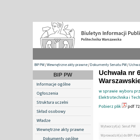
BIP PW
/
Wewnętrzne akty prawne
/
Dokumenty Senatu PW
/
Uchwa
Uchwała nr 6
BIP PW
Warszawskiej
Informacje ogólne
w sprawie wyboru prz
Ogłoszenia
Elektrotechnika i Tec
Struktura uczelni
Pobierz plik
pdf 72
Skład osobowy
Władze
Wytworzył(a): Senat PW
Wewnętrzne akty prawne
Wprowadził(a) do BIP: Pau
Dokumenty ogólne