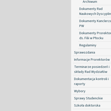
Archiwum
Dokumenty Rad
Naukowych Dyscyplin
Dokumenty Kanclerz
PW
Dokumenty Prorekto
ds. Filii w Płocku
Regulaminy
Sprawozdania
Informacje Prorektorów
Terminarze posiedzeń i
składy Rad Wydziałów
Dokumentacja kontroli i
raporty
Wybory
Sprawy Studenckie
Szkoła doktorska