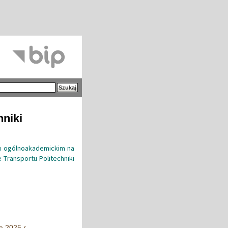
hniki
lu ogólnoakademickim na
Transportu Politechniki
a 2025 r.