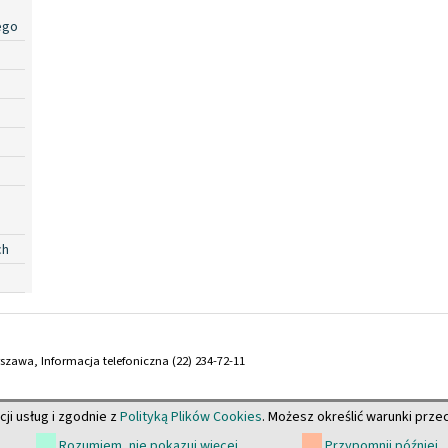
ego
ch
arszawa, Informacja telefoniczna (22) 234-72-11
cji usług i zgodnie z
Polityką Plików Cookies
. Możesz określić warunki prz
Rozumiem, nie pokazuj więcej
Przypomnij później