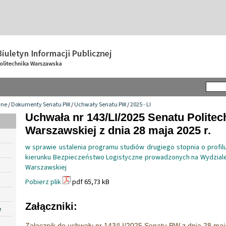
wne
/
Dokumenty Senatu PW
/
Uchwały Senatu PW
/
2025 - LI
Uchwała nr 143/LI/2025 Senatu Politec
Warszawskiej z dnia 28 maja 2025 r.
w sprawie ustalenia programu studiów drugiego stopnia o profi
kierunku Bezpieczeństwo Logistyczne prowadzonych na Wydziale 
Warszawskiej
Pobierz plik
pdf 65,73 kB
Załączniki:
e
Załącznik do uchwały nr 143/LI/2025 Senatu PW z dnia 28 maj