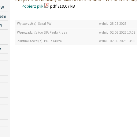
Pobierz plik
pdf 319,07 kB
PW
lni
Wytworzył(a): Senat PW
w dniu: 28.05.2025
W
Wprowadził(a) do BIP: Paula Kruza
w dniu: 02.06.2025 13:08
Zaktualizował(a): Paula Kruza
w dniu: 02.06.2025 13:08
W