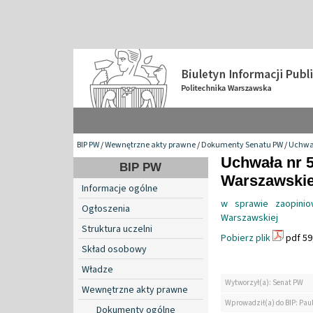
BIP PW
/
Wewnętrzne akty prawne
/
Dokumenty Senatu PW
/
Uchwa
Uchwała nr 5
BIP PW
Warszawskiej
Informacje ogólne
w sprawie zaopinio
Ogłoszenia
Warszawskiej
Struktura uczelni
Pobierz plik
pdf 59
Skład osobowy
Władze
Wytworzył(a): Senat PW
Wewnętrzne akty prawne
Wprowadził(a) do BIP: Pau
Dokumenty ogólne