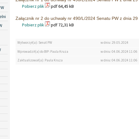
Pobierz plik
pdf 64,45 kB
PW
lni
Załącznik nr 2 do uchwały nr 490/L/2024 Senatu PW z dnia 29 
Pobierz plik
pdf 72,31 kB
W
Wytworzył(a): Senat PW
w dniu: 29.05.2024
W
Wprowadził(a) do BIP: Paula Kruza
w dniu: 04.06.2024 11:06
Zaktualizował(a): Paula Kruza
w dniu: 04.06.2024 11:06