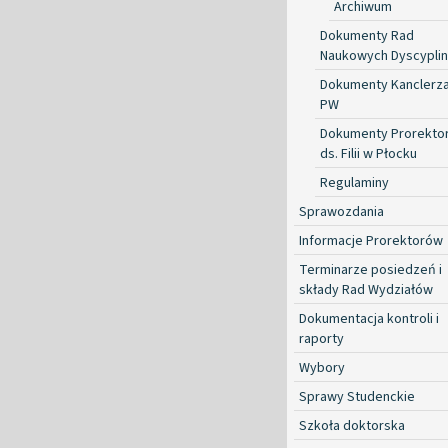
Archiwum
Dokumenty Rad
Naukowych Dyscyplin
Dokumenty Kanclerz
PW
Dokumenty Prorekto
ds. Filii w Płocku
Regulaminy
Sprawozdania
Informacje Prorektorów
Terminarze posiedzeń i
składy Rad Wydziałów
Dokumentacja kontroli i
raporty
Wybory
Sprawy Studenckie
Szkoła doktorska