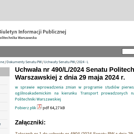
wne
/
Dokumenty Senatu PW
/
Uchwały Senatu PW
/
2024 - L
Uchwała nr 490/L/2024 Senatu Politech
Warszawskiej z dnia 29 maja 2024 r.
w sprawie wprowadzenia zmian w programie studiów pierwsz
ogólnoakademickim na kierunku Transport prowadzonych n
Politechniki Warszawskiej
Pobierz plik
pdf 64,27 kB
Załączniki:
e
Załącznik nr 1 do uchwały nr 490/L/2024 Senatu PW z dnia 29 