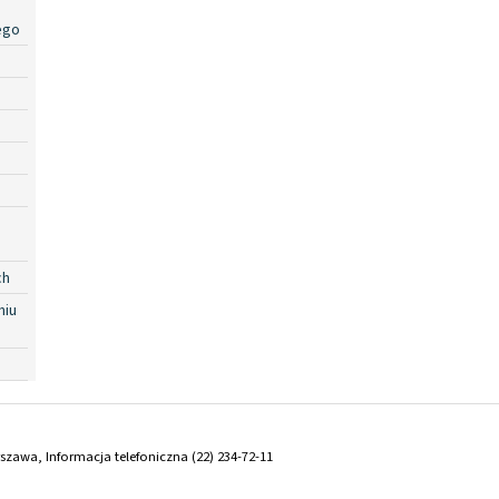
ego
ch
niu
arszawa, Informacja telefoniczna (22) 234-72-11