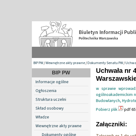
BIP PW
/
Wewnętrzne akty prawne
/
Dokumenty Senatu PW
/
Uchwa
Uchwała nr 4
BIP PW
Warszawskiej
Informacje ogólne
w sprawie wprowadz
Ogłoszenia
ogólnoakademickim na
Struktura uczelni
Budowlanych, Hydrotec
Skład osobowy
Pobierz plik
pdf 65
Władze
Załączniki:
Wewnętrzne akty prawne
Dokumenty ogólne
Załącznik nr 1 do u