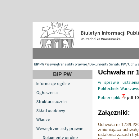
BIP PW
/
Wewnętrzne akty prawne
/
Dokumenty Senatu PW
/
Uchwa
Uchwała nr 1
BIP PW
w sprawie ustaleni
Informacje ogólne
Politechniki Warszaws
Ogłoszenia
Pobierz plik
pdf 10
Struktura uczelni
Skład osobowy
Załączniki:
Władze
Uchwała nr 173/LI/20
Wewnętrzne akty prawne
zmieniająca uchwałę
ustalenia zasad i tr
Dokumenty ogólne