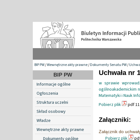
BIP PW
/
Wewnętrzne akty prawne
/
Dokumenty Senatu PW
/
Uchwa
Uchwała nr 1
BIP PW
w sprawie wprowadz
Informacje ogólne
ogólnoakademickim n
Ogłoszenia
Matematyki i Nauk Inf
Struktura uczelni
Pobierz plik
pdf 11
Skład osobowy
Załączniki:
Władze
Wewnętrzne akty prawne
Załącznik do uchwał
Pobierz plik
pdf
Dokumenty ogólne