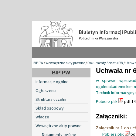
BIP PW
/
Wewnętrzne akty prawne
/
Dokumenty Senatu PW
/
Uchwa
Uchwała nr 6
BIP PW
w sprawie wprowadz
Informacje ogólne
ogólnoakademickim na
Ogłoszenia
Technik Informacyjnyc
Struktura uczelni
Pobierz plik
pdf 14
Skład osobowy
Załączniki:
Władze
Wewnętrzne akty prawne
Załącznik nr 1 do uc
Pobierz plik
pdf
Dokumenty ogólne