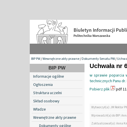
BIP PW
/
Wewnętrzne akty prawne
/
Dokumenty Senatu PW
/
Uchwa
Uchwała nr 6
BIP PW
w sprawie poparcia w
Informacje ogólne
technicznych Panu dr. 
Ogłoszenia
Pobierz plik
pdf 11
Struktura uczelni
Skład osobowy
Wytworzył(a): JM Rektor P
Władze
Wprowadził(a) do BIP: Ann
Wewnętrzne akty prawne
Zaktualizował(a): Anna K
Dokumenty ogólne