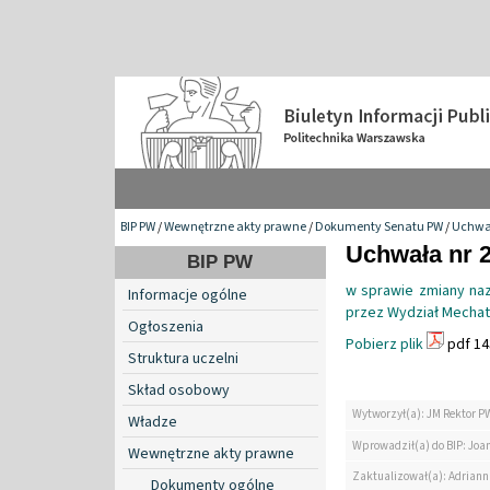
BIP PW
/
Wewnętrzne akty prawne
/
Dokumenty Senatu PW
/
Uchwa
Uchwała nr 2
BIP PW
w sprawie zmiany na
Informacje ogólne
przez Wydział Mechat
Ogłoszenia
Pobierz plik
pdf 14
Struktura uczelni
Skład osobowy
Wytworzył(a): JM Rektor P
Władze
Wprowadził(a) do BIP: Jo
Wewnętrzne akty prawne
Zaktualizował(a): Adrian
Dokumenty ogólne