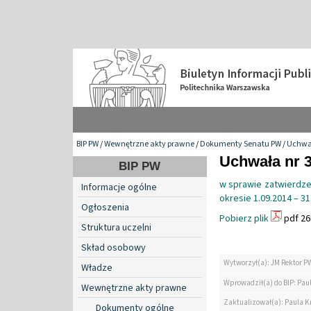
BIP PW
/
Wewnętrzne akty prawne
/
Dokumenty Senatu PW
/
Uchwa
Uchwała nr 3
BIP PW
w sprawie zatwierdzen
Informacje ogólne
okresie 1.09.2014 – 31
Ogłoszenia
Pobierz plik
pdf 26
Struktura uczelni
Skład osobowy
Wytworzył(a): JM Rektor P
Władze
Wprowadził(a) do BIP: Paul
Wewnętrzne akty prawne
Zaktualizował(a): Paula Kr
Dokumenty ogólne