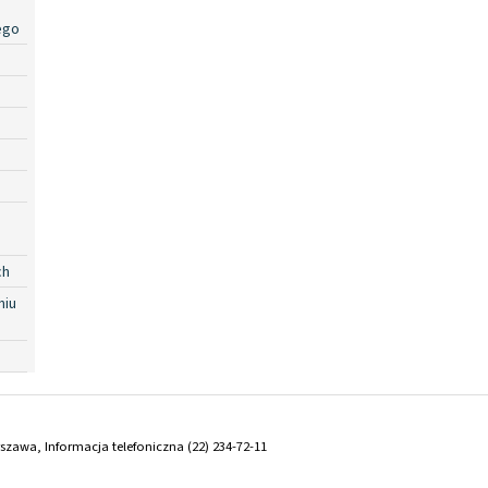
ego
ch
niu
arszawa, Informacja telefoniczna (22) 234-72-11