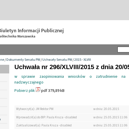
wne
/
Dokumenty Senatu PW
/
Uchwały Senatu PW
/
2015 - XLVIII
Uchwała nr 296/XLVIII/2015 z dnia 20/0
w sprawie zaopiniowania wniosków o zatrudnienie na 
nadzwyczajnego
Pobierz plik
pdf 379,89 kB
Wytworzył(a): JM Rektor PW
w dniu: 20.05.2015
Wprowadził(a) do BIP: Paula Kruza - disabled
w dniu: 25.05.2015 11:06
e
Zaktualizował(a): Paula Kruza - disabled
w dniu: 25.05.2015 11:06