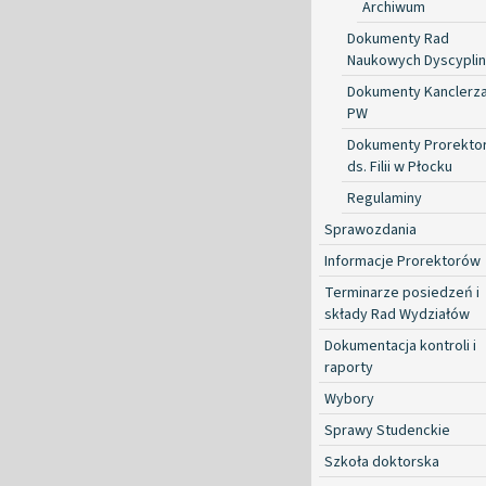
Archiwum
Dokumenty Rad
Naukowych Dyscyplin
Dokumenty Kanclerz
PW
Dokumenty Prorekto
ds. Filii w Płocku
Regulaminy
Sprawozdania
Informacje Prorektorów
Terminarze posiedzeń i
składy Rad Wydziałów
Dokumentacja kontroli i
raporty
Wybory
Sprawy Studenckie
Szkoła doktorska