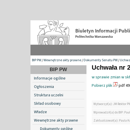
BIP PW
/
Wewnętrzne akty prawne
/
Dokumenty Senatu PW
/
Uchwa
Uchwała nr 2
BIP PW
w sprawie zmian w sk
Informacje ogólne
Pobierz plik
pdf 49
Ogłoszenia
Struktura uczelni
Skład osobowy
Wytworzył(a): JM Rektor P
Władze
Wprowadził(a) do BIP: Paul
Wewnętrzne akty prawne
Zaktualizował(a): Paula Kr
Dokumenty ogólne