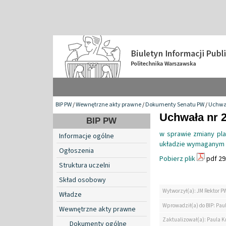
BIP PW
/
Wewnętrzne akty prawne
/
Dokumenty Senatu PW
/
Uchwa
Uchwała nr 2
BIP PW
w sprawie zmiany pla
Informacje ogólne
układzie wymaganym p
Ogłoszenia
Pobierz plik
pdf 29
Struktura uczelni
Skład osobowy
Wytworzył(a): JM Rektor P
Władze
Wprowadził(a) do BIP: Paul
Wewnętrzne akty prawne
Zaktualizował(a): Paula Kr
Dokumenty ogólne