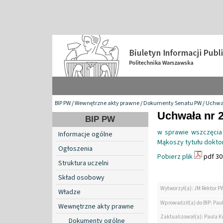
BIP PW
/
Wewnętrzne akty prawne
/
Dokumenty Senatu PW
/
Uchwa
Uchwała nr 2
BIP PW
w sprawie wszczęcia
Informacje ogólne
Mąkoszy tytułu doktor
Ogłoszenia
Pobierz plik
pdf 30
Struktura uczelni
Skład osobowy
Wytworzył(a): JM Rektor P
Władze
Wprowadził(a) do BIP: Paul
Wewnętrzne akty prawne
Zaktualizował(a): Paula Kr
Dokumenty ogólne