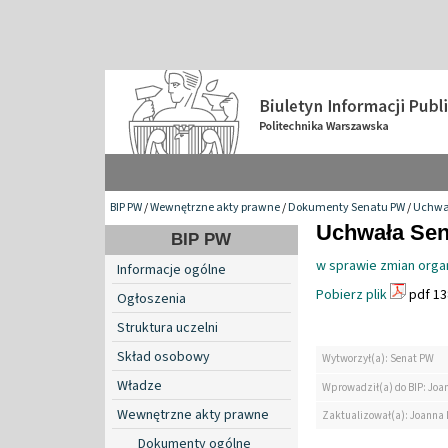
BIP PW
/
Wewnętrzne akty prawne
/
Dokumenty Senatu PW
/
Uchwa
Uchwała Sena
BIP PW
w sprawie zmian org
Informacje ogólne
Pobierz plik
pdf 13
Ogłoszenia
Struktura uczelni
Skład osobowy
Wytworzył(a): Senat PW
Władze
Wprowadził(a) do BIP: Jo
Wewnętrzne akty prawne
Zaktualizował(a): Joanna
Dokumenty ogólne