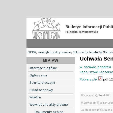
BIP PW
/
Wewnętrzne akty prawne
/
Dokumenty Senatu PW
/
Uchwa
Uchwała Sena
BIP PW
w sprawie poparcia i
Informacje ogólne
Tadeuszowi Kaczorko
Ogłoszenia
Pobierz plik
pdf 12
Struktura uczelni
Skład osobowy
Wytworzył(a): Senat PW
Władze
Wprowadził(a) do BIP: Jo
Wewnętrzne akty prawne
Zaktualizował(a): Joanna
Dokumenty ogólne