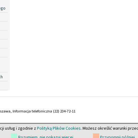
ego
ch
arszawa, Informacja telefoniczna (22) 234-72-11
cji usług i zgodnie z
Polityką Plików Cookies
. Możesz określić warunki prz
Rozumiem, nie pokazuj więcej
Przypomnij później