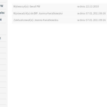
PW
Wytworzył(a): Senat PW
w dniu: 22.12.2010
lni
Wprowadził(a) do BIP: Joanna Kwiatkowska
w dniu: 07.01.2011 09:16
W
Zaktualizował(a): Joanna Kwiatkowska
w dniu: 07.01.2011 09:16
W