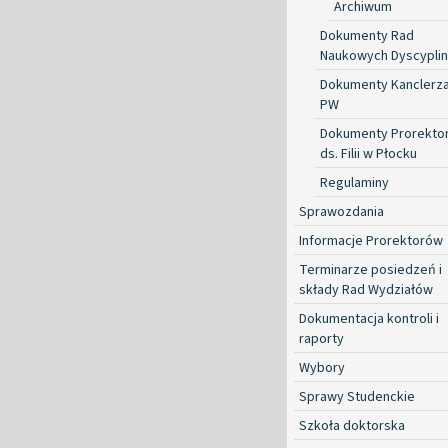
Archiwum
Dokumenty Rad
Naukowych Dyscyplin
Dokumenty Kanclerz
PW
Dokumenty Prorekto
ds. Filii w Płocku
Regulaminy
Sprawozdania
Informacje Prorektorów
Terminarze posiedzeń i
składy Rad Wydziałów
Dokumentacja kontroli i
raporty
Wybory
Sprawy Studenckie
Szkoła doktorska