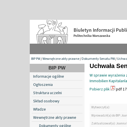
BIP PW
/
Wewnętrzne akty prawne
/
Dokumenty Senatu PW
/
Uchwa
Uchwała Sena
BIP PW
W sprawie wyrażenia 
Informacje ogólne
Immobilien Kapitalan
Ogłoszenia
Pobierz plik
pdf 17
Struktura uczelni
Skład osobowy
Wytworzył(a):
Władze
Wprowadził(a) do BIP: Jo
Wewnętrzne akty prawne
Zaktualizował(a): Joanna
Dokumenty ogólne