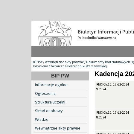
BIP PW
/
Wewnętrzne akty prawne
/
Dokumenty Rad Naukowych Dy
Inżynieria Chemiczna Politechniki Warszawskiej
Kadencja 20
BIP PW
Informacje ogólne
RNDICh.12a-
17-12-2024
9.2024
Ogłoszenia
Struktura uczelni
Skład osobowy
RNDICh.12a-
17-12-2024
8.2024
Władze
Wewnętrzne akty prawne