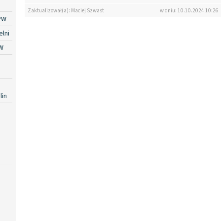
Zaktualizował(a): Maciej Szwast
w dniu: 10.10.2024 10:26
PW
lni
W
lin