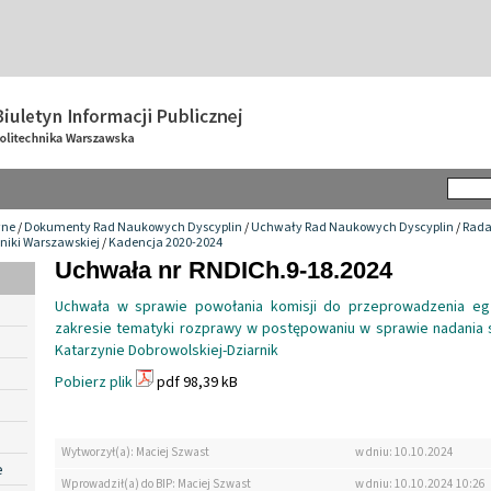
wne
/
Dokumenty Rad Naukowych Dyscyplin
/
Uchwały Rad Naukowych Dyscyplin
/
Rada
niki Warszawskiej
/
Kadencja 2020-2024
Uchwała nr RNDICh.9-18.2024
Uchwała w sprawie powołania komisji do przeprowadzenia eg
zakresie tematyki rozprawy w postępowaniu w sprawie nadania s
Katarzynie Dobrowolskiej-Dziarnik
Pobierz plik
pdf 98,39 kB
Wytworzył(a): Maciej Szwast
w dniu: 10.10.2024
e
Wprowadził(a) do BIP: Maciej Szwast
w dniu: 10.10.2024 10:26