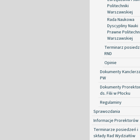
Politechniki
Warszawskiej
Rada Naukowa
Dyscypliny Nauki
Prawne Politechni
Warszawskiej
Terminarz posied
RND
Opinie
Dokumenty Kanclerz
PW
Dokumenty Prorekto
ds. Filii w Płocku
Regulaminy
Sprawozdania
Informacje Prorektorów
Terminarze posiedzeń i
składy Rad Wydziałów