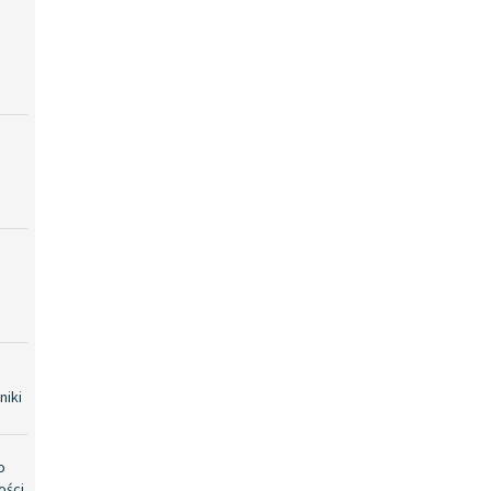
niki
o
ości