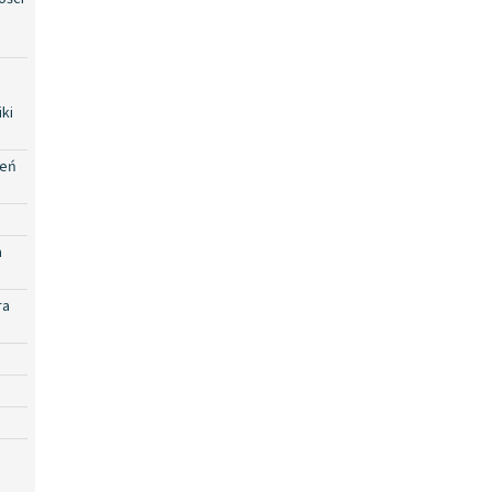
ki
zeń
a
ra