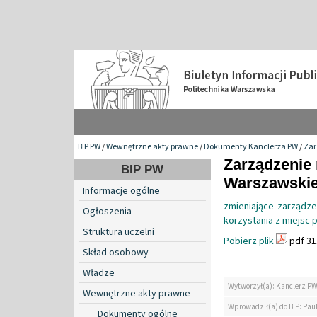
BIP PW
/
Wewnętrzne akty prawne
/
Dokumenty Kanclerza PW
/
Zar
Zarządzenie 
BIP PW
Warszawskiej
Informacje ogólne
zmieniające zarządze
Ogłoszenia
korzystania z miejsc 
Struktura uczelni
Pobierz plik
pdf 31
Skład osobowy
Władze
Wytworzył(a): Kanclerz P
Wewnętrzne akty prawne
Wprowadził(a) do BIP: Paul
Dokumenty ogólne