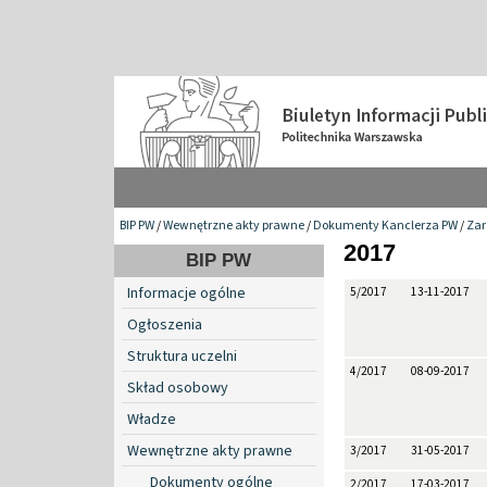
BIP PW
/
Wewnętrzne akty prawne
/
Dokumenty Kanclerza PW
/
Zar
2017
BIP PW
Informacje ogólne
5/2017
13-11-2017
Ogłoszenia
Struktura uczelni
4/2017
08-09-2017
Skład osobowy
Władze
Wewnętrzne akty prawne
3/2017
31-05-2017
Dokumenty ogólne
2/2017
17-03-2017