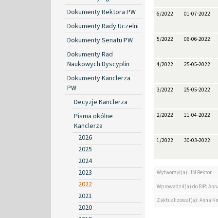
Dokumenty Rektora PW
6/2022
01-07-2022
Dokumenty Rady Uczelni
Dokumenty Senatu PW
5/2022
06-06-2022
Dokumenty Rad
Naukowych Dyscyplin
4/2022
25-05-2022
Dokumenty Kanclerza
PW
3/2022
25-05-2022
Decyzje Kanclerza
Pisma okólne
2/2022
11-04-2022
Kanclerza
2026
1/2022
30-03-2022
2025
2024
2023
Wytworzył(a): JM Rektor
2022
Wprowadził(a) do BIP: Ann
2021
Zaktualizował(a): Anna K
2020