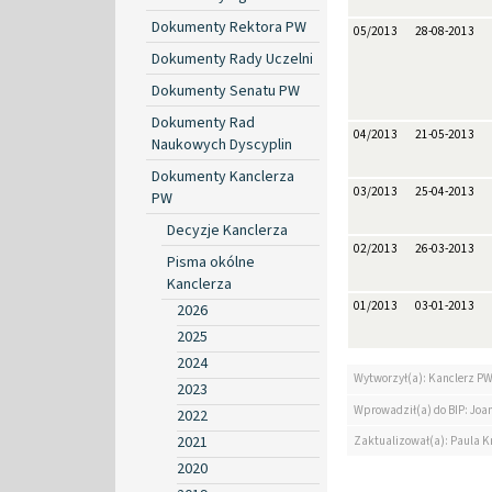
Dokumenty Rektora PW
05/2013
28-08-2013
Dokumenty Rady Uczelni
Dokumenty Senatu PW
Dokumenty Rad
04/2013
21-05-2013
Naukowych Dyscyplin
Dokumenty Kanclerza
03/2013
25-04-2013
PW
Decyzje Kanclerza
02/2013
26-03-2013
Pisma okólne
Kanclerza
01/2013
03-01-2013
2026
2025
2024
Wytworzył(a): Kanclerz P
2023
Wprowadził(a) do BIP: Jo
2022
2021
Zaktualizował(a): Paula Kr
2020