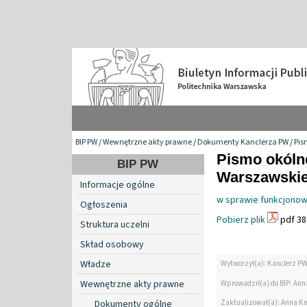
BIP PW
/
Wewnętrzne akty prawne
/
Dokumenty Kanclerza PW
/
Pis
Pismo okólne
BIP PW
Warszawskiej
Informacje ogólne
w sprawie funkcjonowa
Ogłoszenia
Pobierz plik
pdf 38
Struktura uczelni
Skład osobowy
Władze
Wytworzył(a): Kanclerz P
Wewnętrzne akty prawne
Wprowadził(a) do BIP: Ann
Zaktualizował(a): Anna K
Dokumenty ogólne