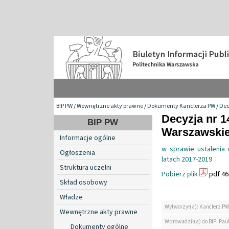
BIP PW
/
Wewnętrzne akty prawne
/
Dokumenty Kanclerza PW
/
Dec
Decyzja nr 1
BIP PW
Warszawskiej
Informacje ogólne
w sprawie ustalenia
Ogłoszenia
latach 2017-2019
Struktura uczelni
Pobierz plik
pdf 46
Skład osobowy
Władze
Wytworzył(a): Kanclerz P
Wewnętrzne akty prawne
Wprowadził(a) do BIP: Paul
Dokumenty ogólne