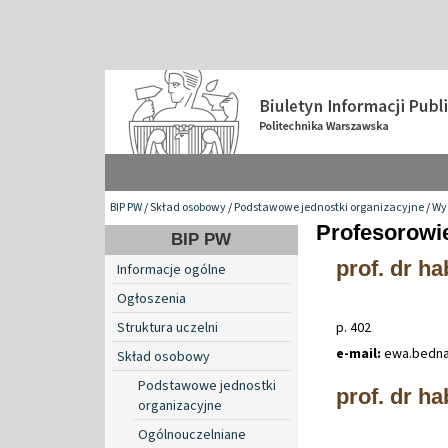
BIP PW
/
Skład osobowy
/
Podstawowe jednostki organizacyjne
/
Wy
Profesorowi
BIP PW
prof. dr h
Informacje ogólne
Ogłoszenia
Struktura uczelni
p. 402
e-mail:
ewa
.
bedn
Skład osobowy
Podstawowe jednostki
prof. dr h
organizacyjne
Ogólnouczelniane