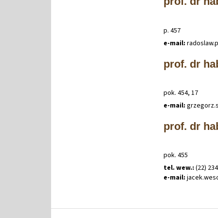
prof. dr ha
p. 457
e-mail:
radoslaw
.
prof. dr h
pok. 454, 17
e-mail:
grzegorz
.
prof. dr h
pok. 455
tel. wew.:
(22) 23
e-mail:
jacek
.
wes