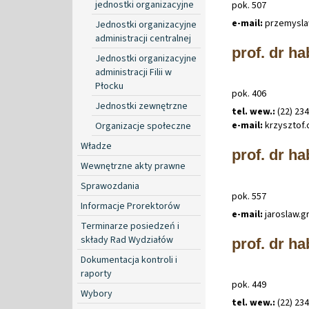
jednostki organizacyjne
pok. 507
e-mail:
przemysl
Jednostki organizacyjne
administracji centralnej
prof. dr h
Jednostki organizacyjne
administracji Filii w
Płocku
pok. 406
Jednostki zewnętrzne
tel. wew.:
(22) 23
e-mail:
krzysztof
.
Organizacje społeczne
Władze
prof. dr h
Wewnętrzne akty prawne
Sprawozdania
pok. 557
Informacje Prorektorów
e-mail:
jaroslaw
.
g
Terminarze posiedzeń i
składy Rad Wydziałów
prof. dr h
Dokumentacja kontroli i
raporty
pok. 449
Wybory
tel. wew.:
(22) 234