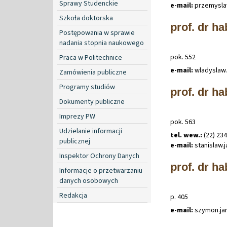
Sprawy Studenckie
e-mail:
przemysl
Szkoła doktorska
prof. dr h
Postępowania w sprawie
nadania stopnia naukowego
pok. 552
Praca w Politechnice
e-mail:
wladyslaw
.
Zamówienia publiczne
Programy studiów
prof. dr h
Dokumenty publiczne
Imprezy PW
pok. 563
Udzielanie informacji
tel. wew.:
(22) 23
publicznej
e-mail:
stanislaw
.
Inspektor Ochrony Danych
prof. dr h
Informacje o przetwarzaniu
danych osobowych
Redakcja
p. 405
e-mail:
szymon
.
j