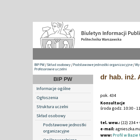
BIP PW
/
Skład osobowy
/
Podstawowe jednostki organizacyjne
/
Wyd
Profesorowie uczelni
dr hab. inż.
BIP PW
Informacje ogólne
pok. 434
Ogłoszenia
Konsultacje
Struktura uczelni
środa godz. 10:30 - 1
Skład osobowy
tel. wew.:
(22) 234 +
Podstawowe jednostki
e-mail:
agnieszka
.
ma
organizacyjne
www:
Profil w Bazie