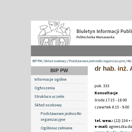
BIP PW
/
Skład osobowy
/
Podstawowe jednostki organizacyjne
/
Wyd
dr hab. inż
BIP PW
Informacje ogólne
pok. 333
Ogłoszenia
Konsultacje
Struktura uczelni
środa 17.15 - 18.00
Skład osobowy
czwartek 8.15 - 9.00
Podstawowe jednostki
organizacyjne
tel. wew.:
(22) 234 +
e-mail:
agnieszka
.
d
Ogólnouczelniane