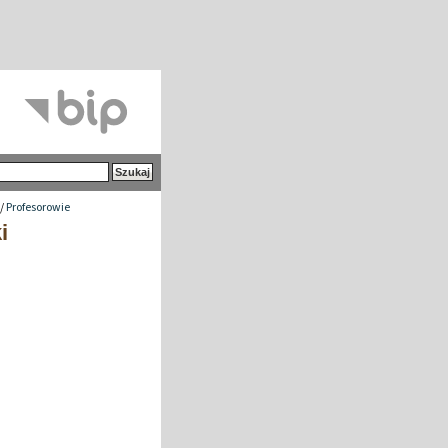
/
Profesorowie
i