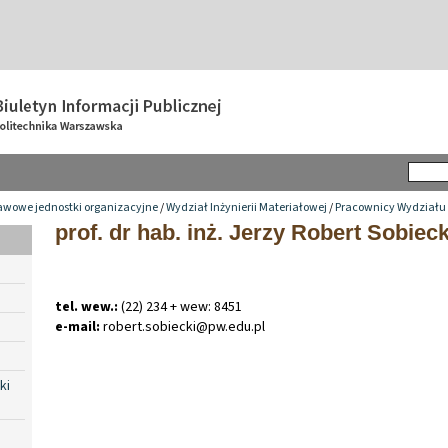
awowe jednostki organizacyjne
/
Wydział Inżynierii Materiałowej
/
Pracownicy Wydziału
prof. dr hab. inż. Jerzy Robert Sobieck
tel. wew.:
(22) 234 + wew: 8451
e-mail:
robert
.
sobiecki@pw
.
edu
.
pl
ki