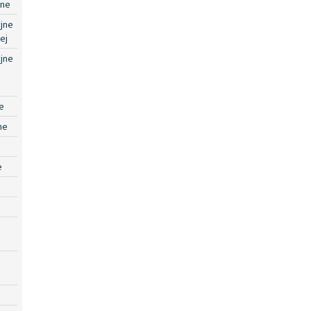
jne
jne
ej
jne
e
ne
e