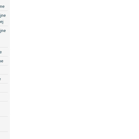
jne
jne
ej
jne
e
ne
e