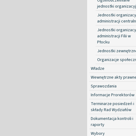
Ogólnouczelniane
jednostki organizacy
Jednostki organizacy
administracji centraln
Jednostki organizacy
administracji Filii w
Płocku
Jednostki zewnętrzn
Organizacje społecz
Władze
Wewnętrzne akty prawn
Sprawozdania
Informacje Prorektorów
Terminarze posiedzeń i
składy Rad Wydziałów
Dokumentacja kontroli i
raporty
Wybory