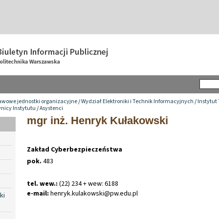
awowe jednostki organizacyjne
/
Wydział Elektroniki i Technik Informacyjnych
/
Instytut
nicy Instytutu
/
Asystenci
mgr inż. Henryk Kułakowski
Zakład Cyberbezpieczeństwa
pok.
483
tel. wew.:
(22) 234 + wew: 6188
e-mail:
henryk
.
kulakowski@pw
.
edu
.
pl
ki