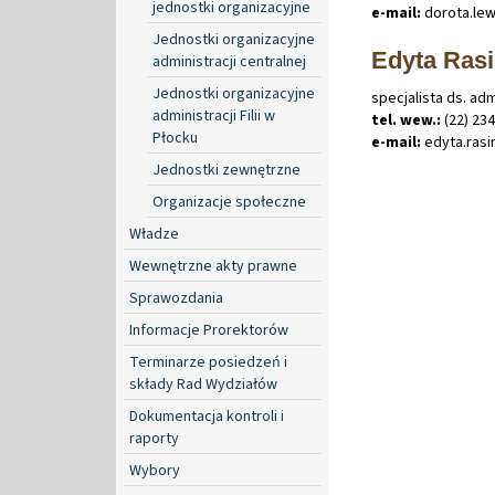
jednostki organizacyjne
e-mail:
dorota
.
le
Jednostki organizacyjne
Edyta Ras
administracji centralnej
Jednostki organizacyjne
specjalista ds. ad
administracji Filii w
tel. wew.:
(22) 23
Płocku
e-mail:
edyta
.
ras
Jednostki zewnętrzne
Organizacje społeczne
Władze
Wewnętrzne akty prawne
Sprawozdania
Informacje Prorektorów
Terminarze posiedzeń i
składy Rad Wydziałów
Dokumentacja kontroli i
raporty
Wybory