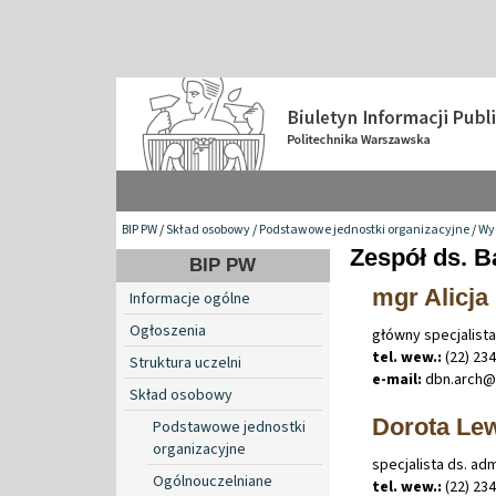
BIP PW
/
Skład osobowy
/
Podstawowe jednostki organizacyjne
/
Wy
Zespół ds. 
BIP PW
mgr Alicja
Informacje ogólne
Ogłoszenia
główny specjalista
tel. wew.:
(22) 23
Struktura uczelni
e-mail:
dbn
.
arch
Skład osobowy
Dorota Le
Podstawowe jednostki
organizacyjne
specjalista ds. ad
Ogólnouczelniane
tel. wew.:
(22) 23